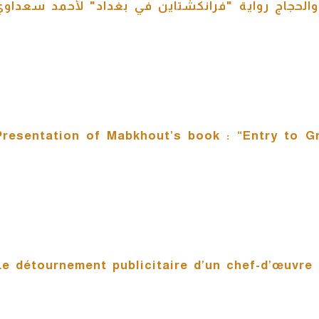
ل والحجاج رواية "فرانكشتاين في بغداد" لأحمد سعداوي
9) Presentation of Mabkhout’s book : “Entry to
10) Le détournement publicitaire d’un chef-d’œuvr