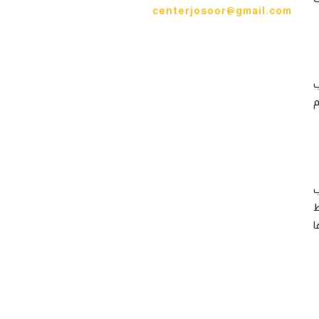
centerjosoor@gmail.com
ب
م
ب
ط
ا