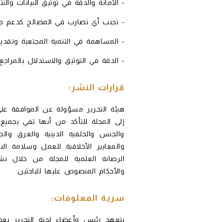
- الأمانة والدقة في توثيق البيانات والن
- تجنب أي تضارب في المصالح كدعم ج
- المساهمة في التنمية المجتعية وتقد
- الدقة في التوثيق والاستدلال بالمراج
قرارات النشر:
هيئة التحرير مسؤولة عن الموافقة على 
إلى المجلة للتأكد من أنها تفي بجمي
والجنس والخلفية الدينية والعرق والج
والمعايير الأخلاقية للعمل وسلامة الب
الرصانة العلمية للمجلة من خلال ن
والأحكام المنصوص عليها للباحثين.
سرية المعلومات:
يتعهد رئيس وأعضاء لجنة التحرير بع