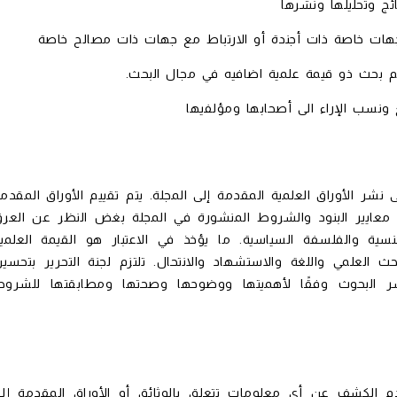
تائج وتحليلها ونشرها
هات خاصة ذات أجندة أو الارتباط مع جهات ذات مصالح خاصة
يم بحث ذو قيمة علمية اضافيه في مجال البحث.
ع ونسب الإراء الى أصحابها ومؤلفيها
نشر الأوراق العلمية المقدمة إلى المجلة. يتم تقييم الأوراق المقدم
ع معايير البنود والشروط المنشورة في المجلة بغض النظر عن العر
نسية والفلسفة السياسية. ما يؤخذ في الاعتبار هو القيمة العلمي
حث العلمي واللغة والاستشهاد والانتحال. تلتزم لجنة التحرير بتحسي
شر البحوث وفقًا لأهميتها ووضوحها وصحتها ومطابقتها للشرو
دم الكشف عن أي معلومات تتعلق بالوثائق أو الأوراق المقدمة إل