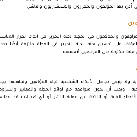
تي أذن بها المؤلفون والمحررون والاستشاريون والناشر.
ين:
اجعون والمحكمون في المجلة لجنة التحرير في اتخاذ القرار المناس
ؤلف على تحسين بحثه. لجنة التحرير في المجلة ملتزمة أيضًا بعد
فقة مكتوبة من المراجعين أنفسهم.
ة ولا ينبغي تجاهل الأحكام الشخصية تجاه المؤلفين وتجاهلها. يج
مية ، ويجب أن تكون متوافقة مع لوائح المجلة والمعايير والشرو
لأخطاء الفنية أو الناتجة عن عملية النشر أو أي تعديلات قد يطلبه