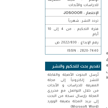
للدراسات والأبحاث
الإختصار : JOSOOOR
تردد النشر: شهرياً
فترة التحكيم : من 4 إلى 10
أيام
رقم الإيداع : 2022/830 ص
ISSN : 2820-7440
ة
ق
ة
تقديم بحث للتحكيم والنشر
ن
تُرسل البحوث الأصيلة والقابلة
ط
للنشر إلكترونياً إلى مجلة
المعرفة للدراسات و الأبحاث
من خلال التواصل مع محرري
المجلة بإرسال نسخة من البحث
إلى بريد المجلة بصيغة الوورد
(Microsoft Word)
ى