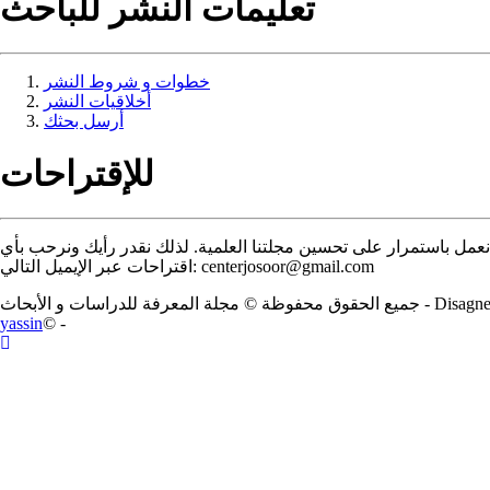
تعليمات النشر للباحث
خطوات و شروط النشر
أخلاقيات النشر
أرسل بحثك
للإقتراحات
عمل باستمرار على تحسين مجلتنا العلمية. لذلك نقدر رأيك ونرحب بأي
centerjosoor@gmail.com
اقتراحات عبر الإيميل التالي:
- Disagn
جميع الحقوق محفوظة © مجلة المعرفة للدراسات و الأبحاث
yassin
© -